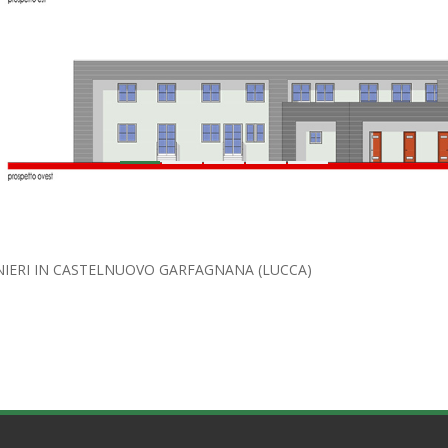
1
2
3
4
5
NIERI IN CASTELNUOVO GARFAGNANA (LUCCA)