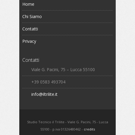
Home
Chi Siamo
Contatti
Privacy
Contatti
Viale G. Pacini, 75 – Lucca 55100
+39 0583 493704
info@iltrilite.it
Studio Tecnico il Trilite - Viale G. Pacini, 75 - Lucca
55100 - p.iva 01326480462 -
credits