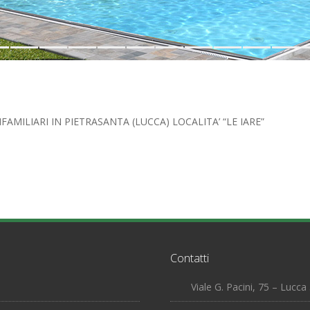
5
6
7
8
9
10
11
12
13
14
FAMILIARI IN PIETRASANTA (LUCCA) LOCALITA’ “LE IARE”
Contatti
Viale G. Pacini, 75 – Lucc