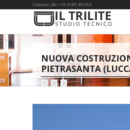
Chiamaci allo +39 0583 493704
NUOVA COSTRUZIONE 
PIETRASANTA (LUCCA