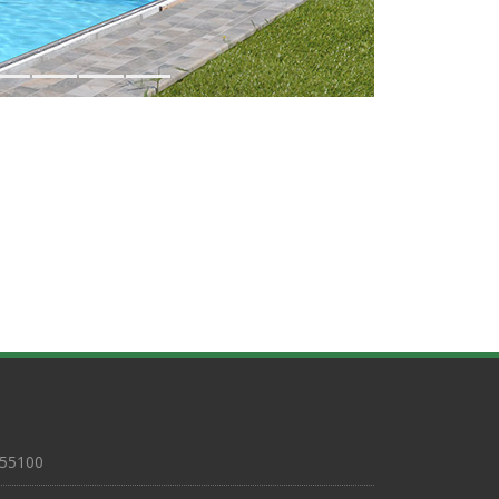
15
16
17
18
a 55100