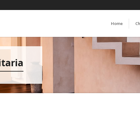
Home
Ch
itaria