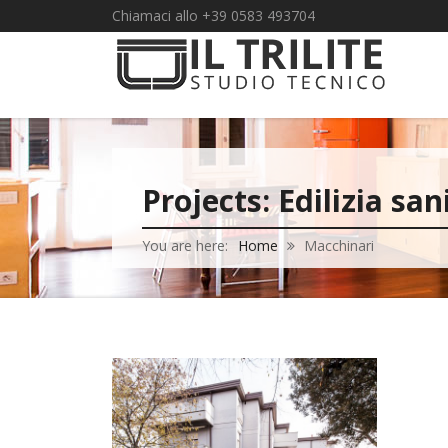
Chiamaci allo +39 0583 493704
Projects:
Edilizia san
You are here:
Home
Macchinari